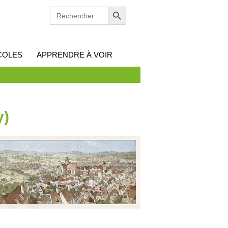
Search Button
SEARCH
FOR:
COLES
APPRENDRE À VOIR
y)