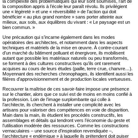
la complexité des problématiques qui leur sont soumises, l’art de
la composition appris à l’école leur paraît révolu. Ils privilégient
une « légèreté » et une « réversibilité » de l’action qui doit
bénéficier « au plus grand nombre » sans porter atteinte aux
milieux, aux sols, aux équilibres du vivant : « Le paysage est un
bien commun. »
Une précaution qui s’incarne également dans les modes
opératoires des architectes, et notamment dans les aspects
techniques et matériels de la mise en œuvre. À contre-courant
d’un marché du bâtiment polluant et énergivore, ils mobilisent
autant que possible les matériaux naturels ou peu transformés,
se forment à des cultures constructives qu’ils ont rarement
acquises au cours de leurs études (paille, terre crue, chanvre…).
Moyennant des recherches chronophages, ils identifient aussi les
filières d’approvisionnement et de production locales vertueuses.
Recouvrer la maîtrise de ces savoir-faire impose une présence
sur le chantier, alors que ce suivi est de moins en moins confié à
la profession. Loin de l’image surplombante qui colle à
l’architecte, ils cherchent à installer une complicité avec les
artisans pour valoriser des compétences en voie de disparition.
Main dans la main, ils étudient les procédés constructifs, les
assemblages et détails qui tendront vers l’économie du geste et
l’utilisation modérée des ressources. Comme les constructions
vernaculaires – une source d’inspiration revendiquée –,
l’architecture « endémique » à laquelle ils prétendent doit puiser