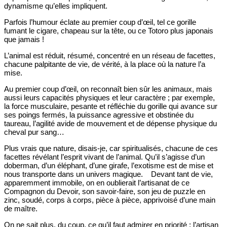
dynamisme qu’elles impliquent.
Parfois l’humour éclate au premier coup d’œil, tel ce gorille
fumant le cigare, chapeau sur la tête, ou ce Totoro plus japonais
que jamais !
L’animal est réduit, résumé, concentré en un réseau de facettes,
chacune palpitante de vie, de vérité, à la place où la nature l’a
mise.
Au premier coup d’œil, on reconnaît bien sûr les animaux, mais
aussi leurs capacités physiques et leur caractère ; par exemple,
la force musculaire, pesante et réfléchie du gorille qui avance sur
ses poings fermés, la puissance agressive et obstinée du
taureau, l’agilité avide de mouvement et de dépense physique du
cheval pur sang…
Plus vrais que nature, disais-je, car spiritualisés, chacune de ces
facettes révélant l’esprit vivant de l’animal. Qu’il s’agisse d’un
doberman, d’un éléphant, d’une girafe, l’exotisme est de mise et
nous transporte dans un univers magique. Devant tant de vie,
apparemment immobile, on en oublierait l’artisanat de ce
Compagnon du Devoir, son savoir-faire, son jeu de puzzle en
zinc, soudé, corps à corps, pièce à pièce, apprivoisé d’une main
de maître.
On ne sait plus, du coup, ce qu’il faut admirer en priorité : l’artisan