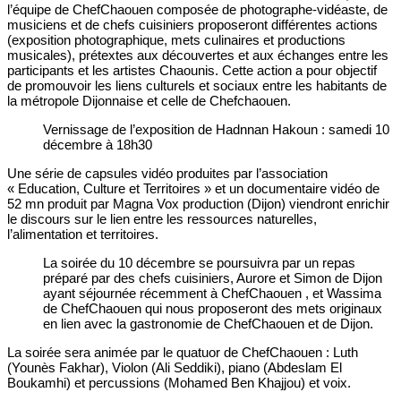
l’équipe de ChefChaouen composée de photographe-vidéaste, de
musiciens et de chefs cuisiniers proposeront différentes actions
(exposition photographique, mets culinaires et productions
musicales), prétextes aux découvertes et aux échanges entre les
participants et les artistes Chaounis. Cette action a pour objectif
de promouvoir les liens culturels et sociaux entre les habitants de
la métropole Dijonnaise et celle de Chefchaouen.
Vernissage de l’exposition de Hadnnan Hakoun : samedi 10
décembre à 18h30
Une série de capsules vidéo produites par l’association
« Education, Culture et Territoires » et un documentaire vidéo de
52 mn produit par Magna Vox production (Dijon) viendront enrichir
le discours sur le lien entre les ressources naturelles,
l’alimentation et territoires.
La soirée du 10 décembre se poursuivra par un repas
préparé par des chefs cuisiniers, Aurore et Simon de Dijon
ayant séjournée récemment à ChefChaouen , et Wassima
de ChefChaouen qui nous proposeront des mets originaux
en lien avec la gastronomie de ChefChaouen et de Dijon.
La soirée sera animée par le quatuor de ChefChaouen : Luth
(Younès Fakhar), Violon (Ali Seddiki), piano (Abdeslam El
Boukamhi) et percussions (Mohamed Ben Khajjou) et voix.