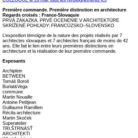
Première commande. Première distinction en architecture
Regards croisés : France-Slovaquie
PRVÁ ZÁKAZKA. PRVÉ OCENENIE V ARCHITEKTÚRE
SKRÍŽENÉ POHĽADY: FRANCÚZSKO–SLOVENSKO
L’exposition témoigne de la nature des projets réalisés par 7
architectes slovaques et 7 architectes français de moins de 42
ans. Elle fait le lien entre leurs premières distinctions en
architecture et la réalisation de leur première commande.
Exposants
Archiplein
BETWEEN
Tomáš Boroš
Burlat&Vega
commune
Martin Nouaille
Antoine Petitjean
Guillaume Ramillien
Récita architecture
Martin Skoček
Superatelier
TRI.ŠTRNÁSŤ
ARCHITEKTI