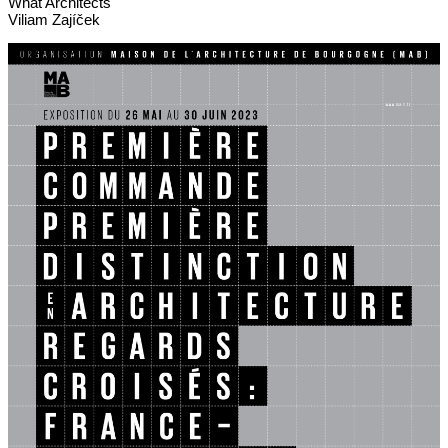
What Architects
Viliam Zajíček