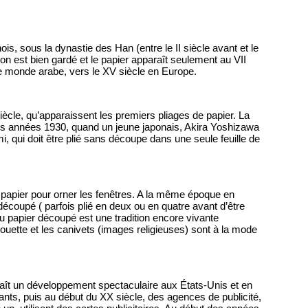
ois, sous la dynastie des Han (entre le II siècle avant et le
tion est bien gardé et le papier apparaît seulement au VII
le monde arabe, vers le XV siècle en Europe.
iècle, qu’apparaissent les premiers pliages de papier. La
 les années 1930, quand un jeune japonais, Akira Yoshizawa
mi, qui doit être plié sans découpe dans une seule feuille de
e papier pour orner les fenêtres. A la même époque en
découpé ( parfois plié en deux ou en quatre avant d’être
u papier découpé est une tradition encore vivante
lhouette et les canivets (images religieuses) sont à la mode
naît un développement spectaculaire aux États-Unis et en
ants, puis au début du XX siècle, des agences de publicité,