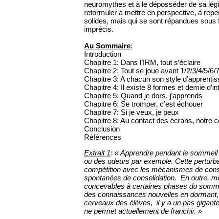
neuromythes et à le déposséder de sa légit
reformuler à mettre en perspective, à rep
solides, mais qui se sont répandues sous 
imprécis.
Au Sommaire
:
Introduction
Chapitre 1: Dans l’IRM, tout s’éclaire
Chapitre 2: Tout se joue avant 1/2/3/4/5/6/
Chapitre 3: A chacun son style d’apprenti
Chapitre 4: Il existe 8 formes et demie d’in
Chapitre 5: Quand je dors, j’apprends
Chapitre 6: Se tromper, c’est échouer
Chapitre 7: Si je veux, je peux
Chapitre 8: Au contact des écrans, notre 
Conclusion
Références
Extrait 1
: « Apprendre pendant le sommeil
ou des odeurs par exemple. Cette perturbat
compétition avec les mécanismes de consol
spontanées de consolidation. En outre, m
concevables à certaines phases du sommei
des connaissances nouvelles en dormant, “
cerveaux des élèves, il y a un pas gigant
ne permet actuellement de franchir. »