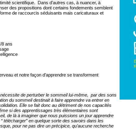
imité scientifique. Dans d’autres cas, à nuancer, à
enser des propositions dont certains fondements semblent
forme de raccourcis séduisants mais caricaturaux et
7/8 ans
ssage
telligence
cerveau et notre façon d’apprendre se transforment
 nécessite de perturber le sommeil lui-même, par des sons
ion du sommeil destinait à faire apprendre va entrer en
idation. Elle se fait donc au détriment de nos capacités
ême si des apprentissages très élémentaires sont
l, de là à imaginer que nous puissions un jour apprendre
 télécharger” en quelque sorte des savoirs dans les
esque, pour ne pas dire un précipice, qu’aucune recherche