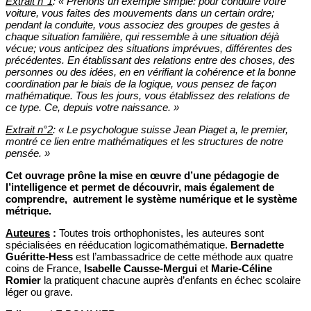
Extrait n°1
: « Prenons un exemple simple: pour conduire votre
voiture, vous faites des mouvements dans un certain ordre;
pendant la conduite, vous associez des groupes de gestes à
chaque situation familière, qui ressemble à une situation déjà
vécue; vous anticipez des situations imprévues, différentes des
précédentes. En établissant des relations entre des choses, des
personnes ou des idées, en en vérifiant la cohérence et la bonne
coordination par le biais de la logique, vous pensez de façon
mathématique. Tous les jours, vous établissez des relations de
ce type. Ce, depuis votre naissance. »
Extrait n°2
: « Le psychologue suisse Jean Piaget a, le premier,
montré ce lien entre mathématiques et les structures de notre
pensée. »
Cet ouvrage prône la mise en œuvre d’une pédagogie de
l’intelligence et permet de découvrir, mais également de
comprendre, autrement le système numérique et le système
métrique.
Auteures
:
Toutes trois orthophonistes, les auteures sont
spécialisées en rééducation logicomathématique.
Bernadette
Guéritte-Hess
est l’ambassadrice de cette méthode aux quatre
coins de France,
Isabelle Causse-Mergui
et
Marie-Céline
Romier
la pratiquent chacune auprès d’enfants en échec scolaire
léger ou grave.