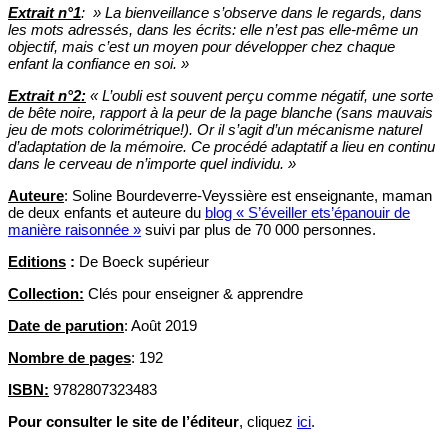
Extrait n°1
: » La bienveillance s’observe dans le regards, dans
les mots adressés, dans les écrits: elle n’est pas elle-même un
objectif, mais c’est un moyen pour développer chez chaque
enfant la confiance en soi. »
Extrait n°2:
« L’oubli est souvent perçu comme négatif, une sorte
de bête noire, rapport à la peur de la page blanche (sans mauvais
jeu de mots colorimétrique!). Or il s’agit d’un mécanisme naturel
d’adaptation de la mémoire. Ce procédé adaptatif a lieu en continu
dans le cerveau de n’importe quel individu. »
Auteure
: Soline Bourdeverre-Veyssière est enseignante, maman
de deux enfants et auteure du
blog « S’éveiller ets’épanouir de
manière raisonnée »
suivi par plus de 70 000 personnes.
Editions
:
De Boeck supérieur
Collection:
Clés pour enseigner & apprendre
Date de parution
: Août 2019
Nombre de pages
: 192
ISBN:
9782807323483
Pour consulter le site de l’éditeur
, cliquez
ici
.