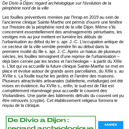
De Divio à Dijon: regard archéologique sur l’évolution de la
périphérie nord de la ville
Les fouilles préventives menées par l’Inrap en 2019 au sein de
l’ancienne clinique Sainte-Marthe ont permis d’ouvrir une fenêtre
sur l’histoire de la périphérie nord de la ville Dijon. Même s’ils
concernent essentiellement des aménagements périurbains, les
vestiges mis au jour mettent en lumière les débuts de
l’urbanisation au début du ler s. apr. J.-C. L’occupation antique de
ce secteur de la ville semble prendre fin au début dans la
première moitié du Ille s. apr. J.-C. Après un hiatus de plusieurs
siècles, les fouilles témoignent d’une reprise de l’urbanisation –
déjà bien cernée par les textes et l’archéologie – à partir du XIIIe
s. L’ilot qui va accueillir la future clinique Sainte-Marthe se met en
place et évolue autour de grands axes parcellaires, du XIIIe s. au
XVIIe s. La fouille touche les jardins et l’arrière des maisons.
Plusieurs attractivités artisanales (tabletterie, métallurgie) ont été
mises en évidence. Au XVIIe s., enfin, le sud-est de l’ilot est
complètement réaménagé pour accueillir le couvent des
Visitandines. Une partie des bâtiments détruits du couvent ont pu
être retrouvés (crypte). Cet établissement religieux formera le
noyau de la clinique.