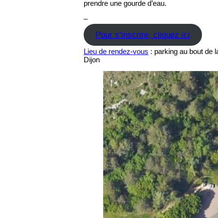
prendre une gourde d’eau.
–
Pour s’inscrire, cliquez ici
Lieu de rendez-vous
: parking au bout de l
Dijon